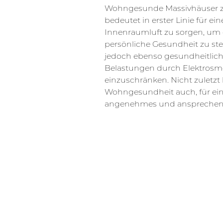
Wohngesunde Massivhäuser z
Wohnumfeld durch
bedeutet in erster Linie für 
Innenraumluft zu sorgen, um 
persönliche Gesundheit zu stei
jedoch ebenso gesundheitlic
Belastungen durch Elektros
einzuschränken. Nicht zuletzt
Wohngesundheit auch, für ei
angenehmes und anspreche