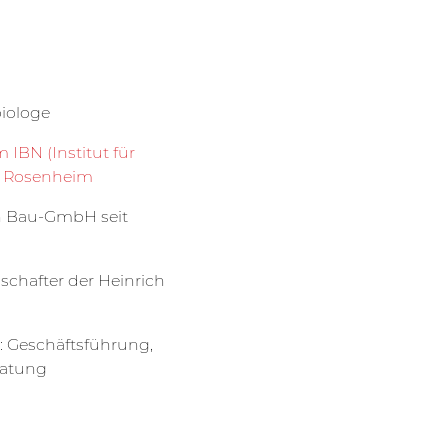
iologe
IBN (Institut für
in Rosenheim
hn Bau-GmbH seit
schafter der Heinrich
: Geschäftsführung,
ratung