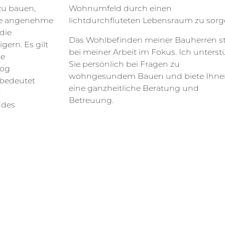
u bauen,
 einen
eine angenehme
lichtdurchfluteten Lebensraum zu sorg
die
Das Wohlbefinden meiner Bauherren s
gern. Es gilt
bei meiner Arbeit im Fokus. Ich unterst
he
Sie persönlich bei Fragen zu
mog
wohngesundem Bauen und biete Ihne
 bedeutet
eine ganzheitliche Beratung und
n
Betreuung.
ndes