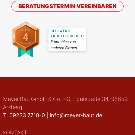
BERATUNGSTERMIN VEREINBAREN
Meyer.Bau GmbH & Co. KG
, Egerstraße 34, 95659
Arzberg
T.
09233 7718-0
|
info@meyer-baut.de
KONTAKT